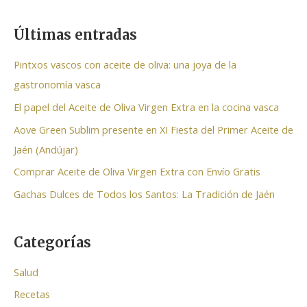
u
s
Últimas entradas
c
a
Pintxos vascos con aceite de oliva: una joya de la
r
gastronomía vasca
p
El papel del Aceite de Oliva Virgen Extra en la cocina vasca
o
Aove Green Sublim presente en XI Fiesta del Primer Aceite de
r
Jaén (Andújar)
:
Comprar Aceite de Oliva Virgen Extra con Envío Gratis
Gachas Dulces de Todos los Santos: La Tradición de Jaén
Categorías
Salud
Recetas