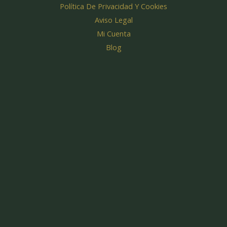
k
a
Política De Privacidad Y Cookies
m
Aviso Legal
Mi Cuenta
Blog