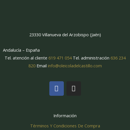
23330 Villanueva del Arzobispo (Jaén)
Andalucía – España
Tel. atención al cliente
619 471 054
Tel. administración
636 234
820
Email
info@oleicoladelcastillo.com
F
I
a
n
c
s
e
t
b
a
Información
o
g
Términos Y Condiciones De Compra
o
r