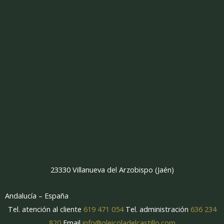
23330 Villanueva del Arzobispo (Jaén)
Andalucía – España
Tel. atención al cliente
619 471 054
Tel. administración
636 234
820
Email
info@oleicoladelcastillo.com