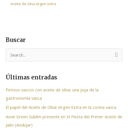
Aceite de oliva virgen extra
Buscar
B
u
s
Últimas entradas
c
a
Pintxos vascos con aceite de oliva: una joya de la
r
gastronomía vasca
p
El papel del Aceite de Oliva Virgen Extra en la cocina vasca
o
Aove Green Sublim presente en XI Fiesta del Primer Aceite de
r
Jaén (Andújar)