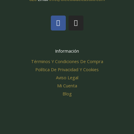
F
I
a
n
c
s
e
t
b
a
Información
o
g
Términos Y Condiciones De Compra
o
r
k
a
Política De Privacidad Y Cookies
m
Aviso Legal
Mi Cuenta
Blog