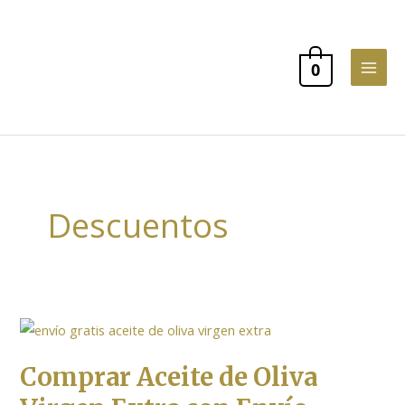
Ir
al
contenido
0
Descuentos
Comprar
Aceite
Comprar Aceite de Oliva
de
Oliva