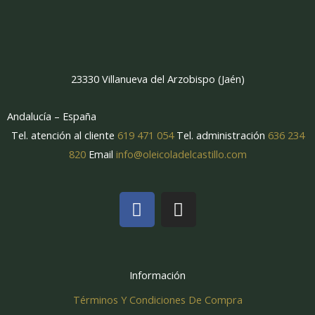
23330 Villanueva del Arzobispo (Jaén)
Andalucía – España
Tel. atención al cliente
619 471 054
Tel. administración
636 234
820
Email
info@oleicoladelcastillo.com
F
I
a
n
c
s
e
t
b
a
Información
o
g
Términos Y Condiciones De Compra
o
r