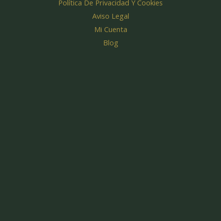
k
a
Política De Privacidad Y Cookies
m
Aviso Legal
Mi Cuenta
Blog