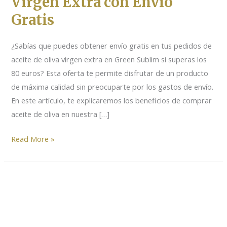
Virgen Extra con Envío
Virgen
Gratis
Extra
con
¿Sabías que puedes obtener envío gratis en tus pedidos de
Envío
aceite de oliva virgen extra en Green Sublim si superas los
Gratis
80 euros? Esta oferta te permite disfrutar de un producto
de máxima calidad sin preocuparte por los gastos de envío.
En este artículo, te explicaremos los beneficios de comprar
aceite de oliva en nuestra […]
Read More »
Black
Friday
–