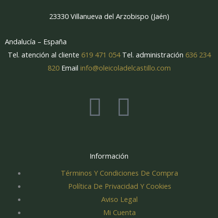
23330 Villanueva del Arzobispo (Jaén)
Andalucía – España
Tel. atención al cliente
619 471 054
Tel. administración
636 234
820
Email
info@oleicoladelcastillo.com
F
I
a
n
c
s
Información
e
t
Términos Y Condiciones De Compra
Política De Privacidad Y Cookies
b
a
Aviso Legal
Mi Cuenta