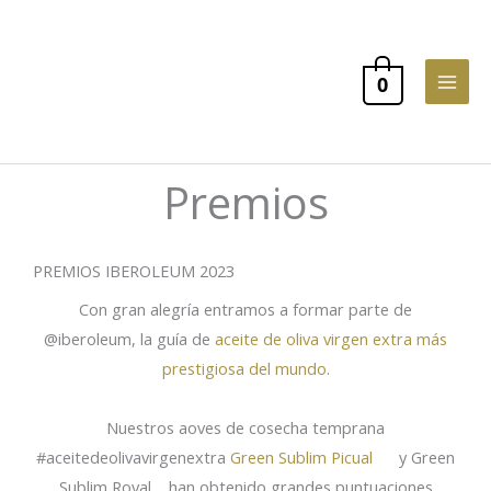
Ir
al
contenido
0
Premios
PREMIOS IBEROLEUM 2023
Con gran alegría entramos a formar parte de
@iberoleum, la guía de
aceite de oliva virgen extra más
prestigiosa del mundo
.
Nuestros aoves de cosecha temprana
#aceitedeolivavirgenextra
Green Sublim Picual
y Green
Sublim Royal
han obtenido grandes puntuaciones