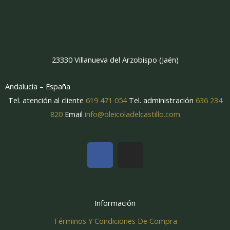
23330 Villanueva del Arzobispo (Jaén)
Andalucía – España
Tel. atención al cliente
619 471 054
Tel. administración
636 234
820
Email
info@oleicoladelcastillo.com
F
I
a
n
c
s
e
t
b
a
Información
o
g
Términos Y Condiciones De Compra
o
r