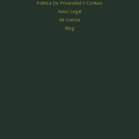
k
a
Política De Privacidad Y Cookies
m
Aviso Legal
Mi Cuenta
Blog