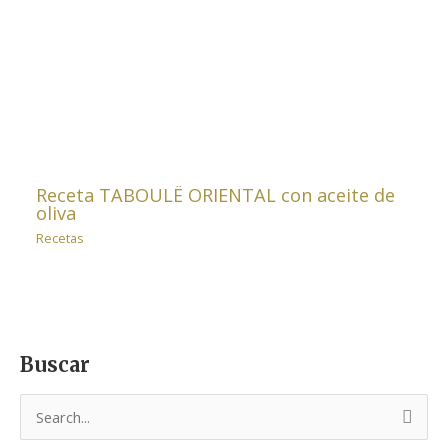
Receta TABOULË ORIENTAL con aceite de
oliva
Recetas
Buscar
B