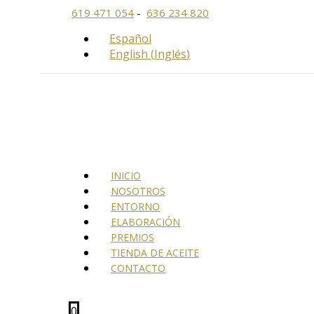
Ir
619 471 054
-
636 234 820
al
contenido
Español
English
(
Inglés
)
INICIO
NOSOTROS
ENTORNO
ELABORACIÓN
PREMIOS
TIENDA DE ACEITE
CONTACTO
0